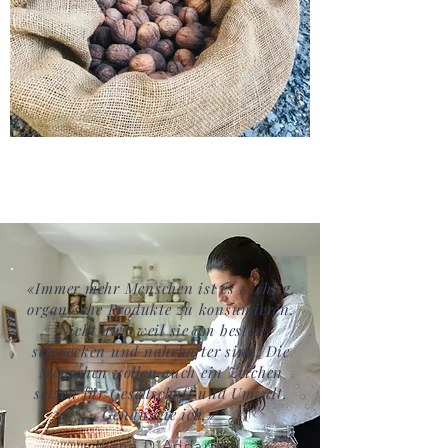
«Immer mehr Menschen ist es wichtig,
organische Produkte zu konsumieren.
Nicht nur, weil sie am besten
schmecken und nahrhafter sind. Die
Menschen wollen auch ein Zeichen
setzen für Gesellschaft und Umwelt.
Genau wie ich.»
- Ivana D'Addario -