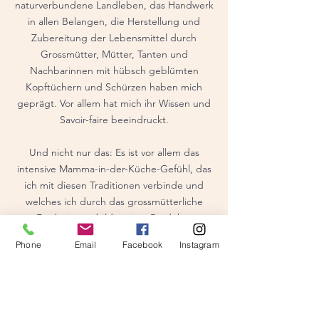
naturverbundene Landleben, das Handwerk
in allen Belangen, die Herstellung und
Zubereitung der Lebensmittel durch
Grossmütter, Mütter, Tanten und
Nachbarinnen mit hübsch geblümten
Kopftüchern und Schürzen haben mich
geprägt. Vor allem hat mich ihr Wissen und
Savoir-faire beeindruckt.
Und nicht nur das: Es ist vor allem das
intensive Mamma-in-der-Küche-Gefühl, das
ich mit diesen Traditionen verbinde und
welches ich durch das grossmütterliche
Erscheinungsbild meiner Produkte
vermitteln möchte. Von der Marke zum
Phone
Email
Facebook
Instagram
Logo über die Etiketten bis hin zum
Marketing – und nicht zuletzt der
Gaumenschmaus: Alles ist zu 100 Prozent
Ivana. Meine Mission ist es, meine
Leidenschaften in allem zu 100 Prozent