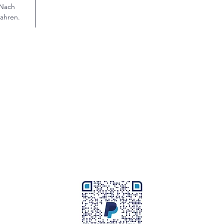
 Nach
ahren.
©2026 by Ivana's Einmacherei I CH-8908 Hedingen
echtliche Hinweise
I
Allgemeine Geschäftsbedingungen
I
Datenschutz
Markenführung, Marketing, Kommunikation, Texte und Grafikdesign
by
Ivana D'Addario – branding & graphic designs
erbindung:
UBS, Postfach, CH-8070 Zürich I IBAN: CH54 0023 4234 1538
nkkontonummer: 0234 00153895.40B I Swift-Adresse (BIC): UBSWCHZH
Twint:
079 239 21 35 I Bitte Bestellnummer angeben
Bei Bezahlung via PayPal fallen Händlergebühren an.