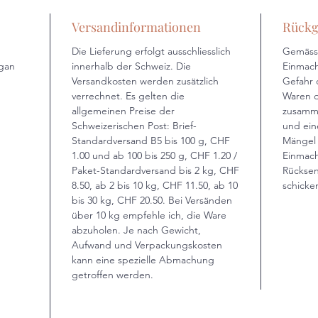
Versandinformationen
Rückg
Die Lieferung erfolgt ausschliesslich
Gemäss 
egan
innerhalb der Schweiz. Die
Einmach
Versandkosten werden zusätzlich
Gefahr 
verrechnet. Es gelten die
Waren o
allgemeinen Preise der
zusamme
Schweizerischen Post: Brief-
und ein
Standardversand B5 bis 100 g, CHF
Mängel 
1.00 und ab 100 bis 250 g, CHF 1.20 /
Einmac
Paket-Standardversand bis 2 kg, CHF
Rückse
8.50, ab 2 bis 10 kg, CHF 11.50, ab 10
schicke
bis 30 kg, CHF 20.50. Bei Versänden
über 10 kg empfehle ich, die Ware
abzuholen. Je nach Gewicht,
Aufwand und Verpackungskosten
kann eine spezielle Abmachung
getroffen werden.