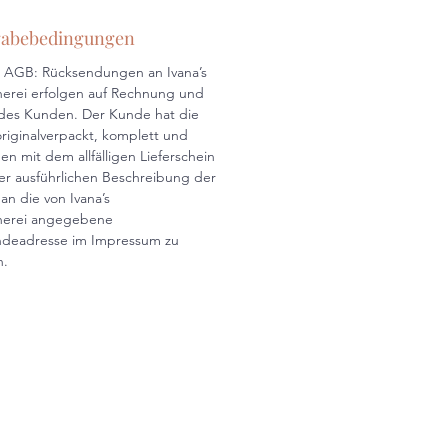
abebedingungen
AGB: Rücksendungen an Ivana’s
erei erfolgen auf Rechnung und
des Kunden. Der Kunde hat die
riginalverpackt, komplett und
n mit dem allfälligen Lieferschein
er ausführlichen Beschreibung der
an die von Ivana’s
herei angegebene
ndeadresse im Impressum zu
n.