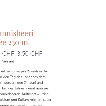
annisbeeri-
ée 230 ml
Standardpreis
Sale-
0 CHF 
3,50 CHF
Preis
h Versand
 erbsenförmigen Ribiseli in der
m den Tag des Johannes dem
eif werden, den 24. Juni und
n Tag des Jahres, nennt man sie
hannisbeeren. Kultiviert wurden
alzium und Kalium reichen, sauer-
Beeren erst gegen Ende des