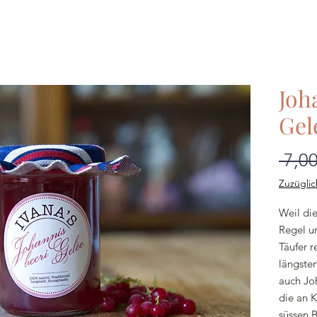
Joh
Gel
 7,0
Zuzüglic
Weil die
Regel u
Täufer r
längste
auch Jo
die an K
süssen 