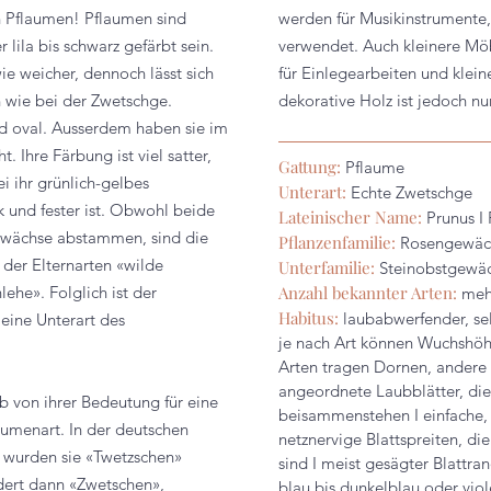
h Pflaumen! Pflaumen sind
werden für Musikinstrumente,
lila bis schwarz gefärbt sein.
verwendet. Auch kleinere Möbe
owie weicher, dennoch lässt sich
für Einlegearbeiten und kle
n wie bei der Zwetschge.
dekorative Holz ist jedoch nu
d oval. Ausserdem haben sie im
 Ihre Färbung ist viel satter,
Gattung:
Pflaume
i ihr grünlich-gelbes
Unterart:
Echte
Zwetschge
k und fester ist. Obwohl beide
Lateinischer Name:
Prunus I
ewächse abstammen, sind die
Pflanzenfamilie:
Rosengewäch
der Elternarten «wilde
Unterfamilie:
Steinobstgewäc
ehe». Folglich ist der
Anzahl bekannter Arten:
meh
Habitus:
laubabwerfender, se
eine Unterart des
je nach Art können Wuchshöhe
Arten tragen Dornen, andere 
angeordnete Laubblätter, di
b von ihrer Bedeutung für eine
beisammenstehen I einfache, f
aumenart. In der deutschen
netznervige Blattspreiten, die
 wurden sie «Twetzschen»
sind I meist gesägter Blattran
dert dann «Zwetschen»,
blau bis dunkelblau oder viol