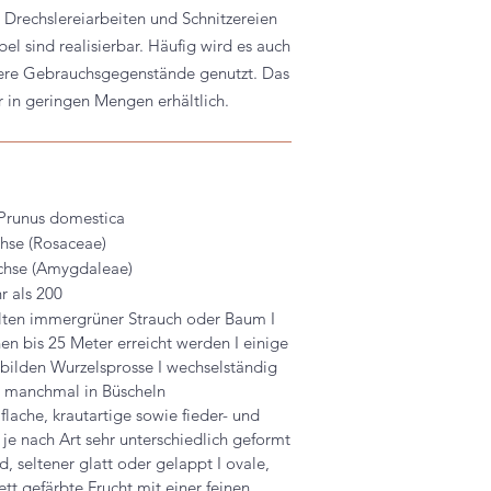
 Drechslereiarbeiten und Schnitzereien
l sind realisierbar. Häufig wird es auch
inere Gebrauchsgegenstände genutzt. Das
r in geringen Mengen erhältlich.
 Prunus domestica
se (Rosaceae)
hse (Amygdaleae)
r als 200
lten immergrüner Strauch oder Baum I
n bis 25 Meter erreicht werden I einige
bilden Wurzelsprosse I wechselständig
e manchmal in Büscheln
lache, krautartige sowie fieder- und
 je nach Art sehr unterschiedlich geformt
d, seltener glatt oder gelappt I o
vale,
ett gefärbte Frucht mit einer feinen