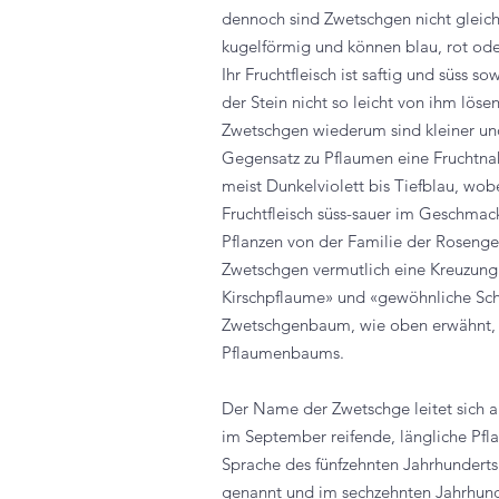
dennoch sind Zwetschgen nicht gleic
kugelförmig und können blau, rot oder 
Ihr Fruchtfleisch ist saftig und süss s
der Stein nicht so leicht von ihm löse
Zwetschgen wiederum sind kleiner un
Gegensatz zu Pflaumen eine Fruchtnaht.
meist Dunkelviolett bis Tiefblau, wobe
Fruchtfleisch süss-sauer im Geschmac
Pflanzen von der Familie der Roseng
Zwetschgen vermutlich eine Kreuzung 
Kirschpflaume» und «gewöhnliche Schl
Zwetschgenbaum, wie oben erwähnt, 
Pflaumenbaums.
Der Name der Zwetschge leitet sich a
im September reifende, längliche Pfl
Sprache des fünfzehnten Jahrhunderts
genannt und im sechzehnten Jahrhun