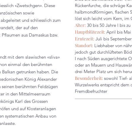
iesslich «Zwetschgen». Diese
Rückenfurche, die schräge Ka
halbmondförmigen, flachen St
anzösischen sowie
löst sich leicht vom Kern, i
 abgeleitet und schliesslich zum
Alter:
30 bis 50 Jahre I bis zu
andelt
, der auf den
Hauptblütezeit:
April bis Mai
t: Pflaumen aus Damaskus bzw.
Erntezeit:
Juli bis September
Standort:
Liebhaber von
nähr
jedoch gut durchlüfteten Böd
ndt mit dem slawischen «sliva»
I nach Süden ausgerichtete O
schon einmal den berühmten
oder an Mauern und Hauswänd
drei Meter Platz um sich her
 Balkan getrunken haben. Die
Besonderheit:
sowohl Tief- a
kedonischen König Alexander
Wurzelwerks entspricht dem
n seinen berühmten Feldzügen
Fremdbefruchter
iter in den Mittelmeerraum
nkönigs Karl des Grossen
fen und auf Klosteranlagen
den systematischen Anbau von
nlasste.