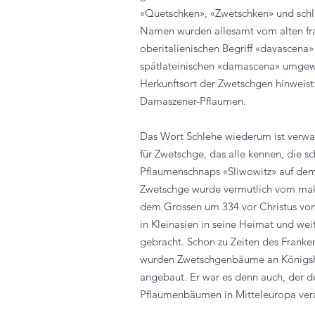
«Quetschken», «Zwetschken» und schl
Namen wurden allesamt vom alten fr
oberitalienischen Begriff
«
davascena
»
spät
lateinischen
«
damascena
» umgew
Herkunftsort der Zwetschgen hinweis
Damaszener-Pflaumen.
Das Wort Schlehe wiederum ist verwa
für Zwetschge, das alle kennen, die 
Pflaumenschnaps «Sliwowitz» auf dem
Zwetschge wurde vermutlich vom ma
dem Grossen um 334 vor Christus vo
in Kleinasien in seine Heimat und we
gebracht. Schon zu Zeiten des Franke
wurden Zwetschgenbäume an Königshö
angebaut. Er war es denn auch, der 
Pflaumenbäumen in Mitteleuropa vera