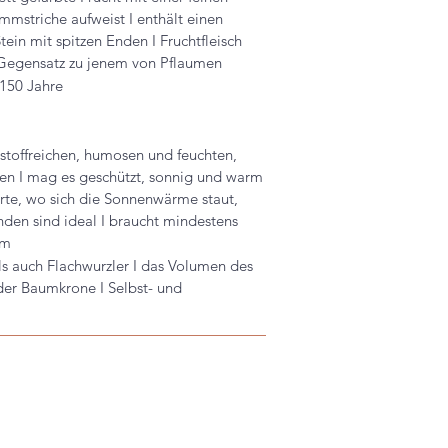
mmstriche aufweist I enthält einen
ein mit spitzen Enden I Fruchtfleisch
m Gegensatz zu jenem von Pflaumen
 150 Jahre
stoffreichen, humosen und feuchten,
en I
mag es
g
eschützt
, sonnig
und warm
rte, wo sich die Sonnenwärme staut,
en sind ideal I braucht mindestens
um
ls auch Flachwurzler I das Volumen des
 der Baumkrone I
Selbst- und