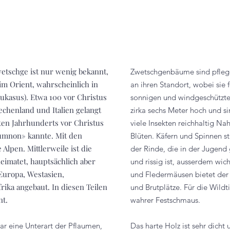
etschge ist nur wenig bekannt,
Zwetschgenbäume sind pflege
m Orient, wahrscheinlich in
an ihren Standort, wobei sie
aukasus). Etwa 100 vor Christus
sonnigen und windgeschützte
iechenland und Italien gelangt
zirka sechs Meter hoch und si
ten Jahrhunderts vor Christus
viele Insekten reichhaltig Na
úmnon» kannte. Mit den
Blüten. Käfern und Spinnen st
Alpen. Mittlerweile ist die
der Rinde, die in der Jugend 
eimatet, hauptsächlich aber
und rissig ist, ausserdem wi
Europa, Westasien,
und Fledermäusen bietet der
ika angebaut. In diesen Teilen
und Brutplätze. Für die Wild
nt.
wahrer Festschmaus.
ar eine Unterart der Pflaumen,
Das harte Holz ist sehr dich