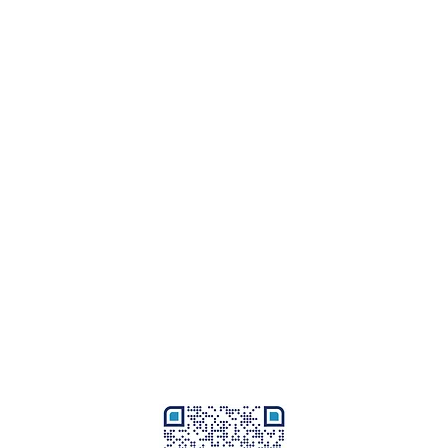
©2026 by Ivana's Einmacherei I CH-8908 Hedingen
echtliche Hinweise
I
Allgemeine Geschäftsbedingungen
I
Datenschutz
Markenführung, Marketing, Kommunikation, Texte und Grafikdesign
by
Ivana D'Addario – branding & graphic designs
erbindung:
UBS, Postfach, CH-8070 Zürich I IBAN: CH54 0023 4234 1538
nkkontonummer: 0234 00153895.40B I Swift-Adresse (BIC): UBSWCHZH
Twint:
079 239 21 35 I Bitte Bestellnummer angeben
Bei Bezahlung via PayPal fallen Händlergebühren an.