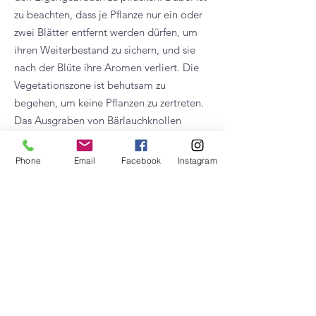
zu beachten, dass je Pflanze nur ein oder
zwei Blätter entfernt werden dürfen, um
ihren Weiterbestand zu sichern, und sie
nach der Blüte ihre Aromen verliert. Die
Vegetationszone ist behutsam zu
begehen, um keine Pflanzen zu zertreten.
Das Ausgraben von Bärlauchknollen
hingegen ist verboten.
Phone
Email
Facebook
Instagram
Gattung:
Lauch (Allium)
Art:
Echter Bärlauch
Lateinischer Name:
Allium ursinum L.,
auch Allii ursini herba, Herba allii ursini
Pflanzenfamilie:
Amaryllisgewächse
(Amaryllidaceae)
Unterfamilie:
Lauchgewächse (Allioideae)
Tribus:
Allieae
Anzahl bekannter Arten:
950 Arten in der